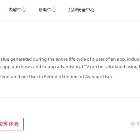
内容中心
帮助中心
品牌安全中心
value generated during the entire life cycle of a user of an app, includ
-app purchases and in-app advertising. LTV can be calculated using
enerated per User in Period × Lifetime of Average User
立即体验
分