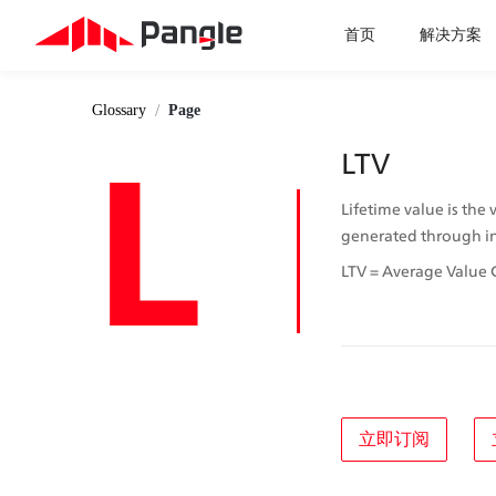
首页
解决方案
/
Glossary
Page
L
LTV
Lifetime value is the 
generated through in
LTV = Average Value G
立即订阅