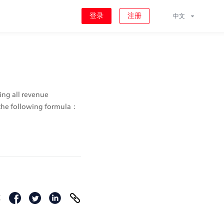
登录
注册
中文
ing all revenue 
 the following formula：
享