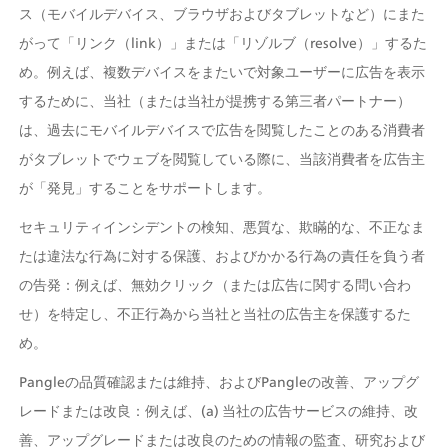
ス（モバイルデバイス、ブラウザおよびタブレットなど）にまた
がって「リンク（link）」または「リゾルブ（resolve）」するた
め。例えば、複数デバイスをまたいで対象ユーザーに広告を表示
するために、当社（または当社が提携する第三者パートナー）
は、過去にモバイルデバイスで広告を閲覧したことのある消費者
がタブレットでウェブを閲覧している際に、当該消費者を広告主
が「発見」することをサポートします。
セキュリティインシデントの検知、悪質な、欺瞞的な、不正なま
たは違法な行為に対する保護、およびかかる行為の責任を負う者
の告発：例えば、無効クリック（または広告に関する問い合わ
せ）を特定し、不正行為から当社と当社の広告主を保護するた
め。
Pangleの品質確認または維持、およびPangleの改善、アップグ
レードまたは改良：例えば、(a) 当社の広告サービスの維持、改
善、アップグレードまたは改良のための情報の監査、研究および