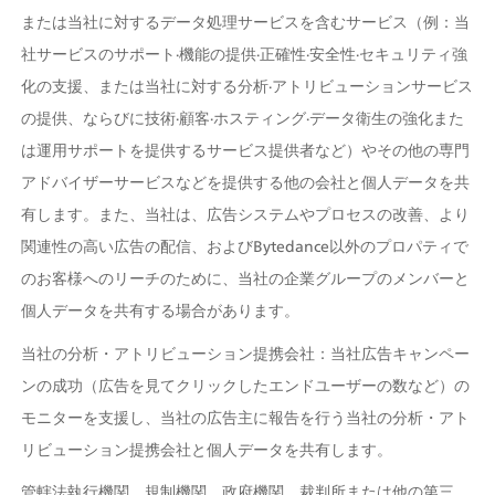
または当社に対するデータ処理サービスを含むサービス（例：当
社サービスのサポート·機能の提供·正確性·安全性·セキュリティ強
化の支援、または当社に対する分析·アトリビューションサービス
の提供、ならびに技術·顧客·ホスティング·データ衛生の強化また
は運用サポートを提供するサービス提供者など）やその他の専門
アドバイザーサービスなどを提供する他の会社と個人データを共
有します。また、当社は、広告システムやプロセスの改善、より
関連性の高い広告の配信、およびBytedance以外のプロパティで
のお客様へのリーチのために、当社の企業グループのメンバーと
個人データを共有する場合があります。
当社の分析・アトリビューション提携会社：当社広告キャンペー
ンの成功（広告を見てクリックしたエンドユーザーの数など）の
モニターを支援し、当社の広告主に報告を行う当社の分析・アト
リビューション提携会社と個人データを共有します。
管轄法執行機関、規制機関、政府機関、裁判所または他の第三